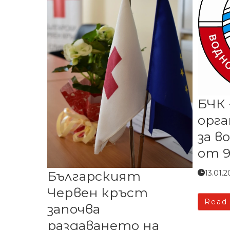
БЧК 
орга
за в
от 9
Българският
13.01.2
Червен кръст
Read
започва
раздаването на