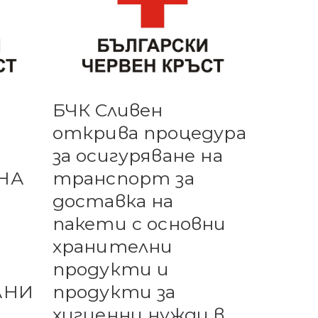
БЧК Сливен
открива процедура
за осигуряване на
НА
транспорт за
доставка на
пакети с основни
хранителни
продукти и
АНИ
продукти за
хигиенни нужди в