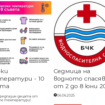
оки
Седмица на
ератури - 10
водното спася
ета
от 2 до 8 юни 2
06.06.2025
предпазим децата от
те температури!