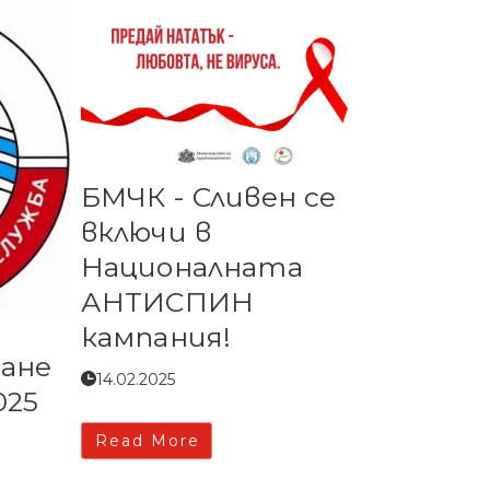
БМЧК - Сливен се
включи в
Националната
АНТИСПИН
кампания!
ване
14.02.2025
025
Read More