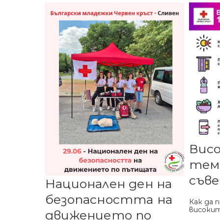
Вис
темп
съв
Национален ден на
безопасността на
Как да 
високи
движението по