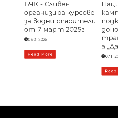
БЧК - Сливен
Нац
организира курсове
камп
за водни спасители
подк
от 7 март 2025г
дон
тра
06.01.2025
а „Д
Read More
07.11.2
Read