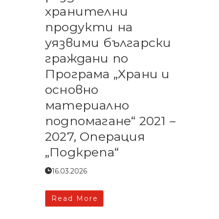
хранителни
продукти на
уязвими български
граждани по
Програма „Храни и
основно
материално
подпомагане“ 2021 –
2027, Операция
„Подкрепа“
16.03.2026
Read More