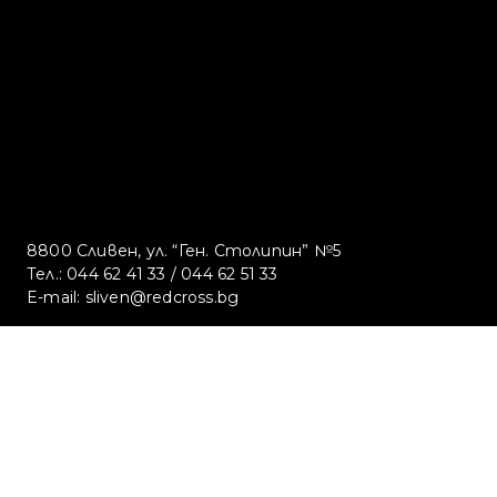
8800 Сливен, ул. “Ген. Столипин” №5
Тел.:
044 62 41 33
/
044 62 51 33
E-mail:
sliven@redcross.bg
Български Червен Кръст Сливен