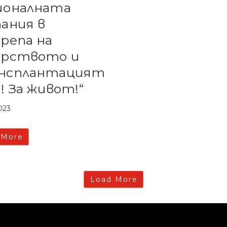
ионалната
ания в
репа на
орството и
нсплантацият
а! За живот!“
023
 More
Load More