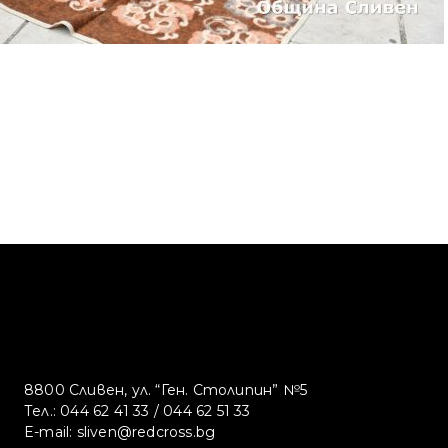
8800 Сливен, ул. “Ген. Столипин” №5
Тел.:
044 62 41 33
/
044 62 51 33
E-mail:
sliven@redcross.bg