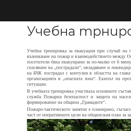
Учебна трниро
Учебна тренировка за евакуация при случай на 
възникване на пожар и взаимодействието между О
посетители бяха евакуирани за по-малко от 6 мин
спасяване на „пострадали“, овладяване и ликвиди
на БЧК пострадал с контузия в областта на глав
организацията в „опасната зона“. Екипът на пр
ситуации.
В учебната тренировка участваха основните съста
служба Пожарна безопасност и защита на насел
формирование на община „Грамадите“.
Пожаро-тактическото занятие е планирано, съгла
част от оперативните цели на общинския план за з