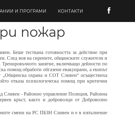
АНИИ И ПРОГРАМИ
КОНТАКТИ
при пожар
вен. Беше тествана готовността за действие при
н. След воя на сирените, общинските служители и
и. Тренировъчното занятие, включващо дейности по
ска помощ обработи обгазени евакуирани, а екипът
и от „Общинска охрана и СОТ Сливен“ осъществиха
който отказа психологическа помощ при критични
рад Сливен - Районно управление Полиция, Районна
ервен кръст, както и доброволци от Доброволно
урните смени на РС ПБЗН Сливен и е в изпълнение