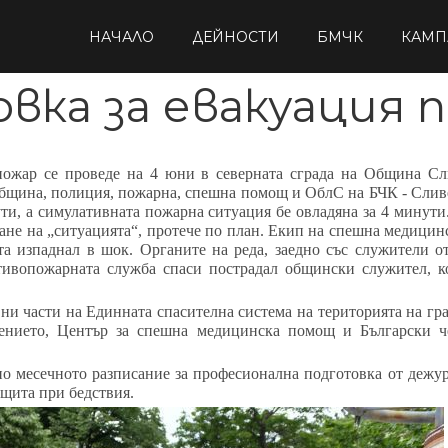
НАЧАЛО
ДЕЙНОСТИ
БМЧК
КАМП
вка за евакуация 
пожар се проведе на 4 юни в северната сграда на Община Сли
бщина, полиция, пожарна, спешна помощ и ОблС на БЧК - Сливе
ути, а симулативната пожарна ситуация бе овладяна за 4 минут
ране на „ситуацията“, протече по план. Екип на спешна медицин
ата изпаднал в шок. Органите на реда, заедно със служител
отивопожарната служба спаси пострадал общински служител, 
вни части на Единната спасителна система на територията на г
ението, Център за спешна медицинска помощ и Български ч
сно месечното разписание за професионална подготовка от деж
ащита при бедствия.