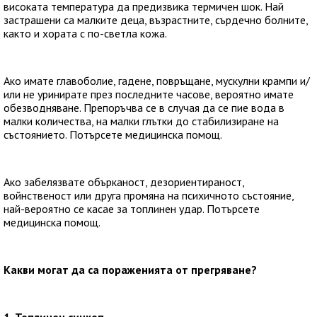
високата температура да предизвика термичен шок. Най
застрашени са малките деца, възрастните, сърдечно болните,
както и хората с по-светла кожа.
Ако имате главоболие, гадене, повръщане, мускулни крампи и/
или не уринирате през последните часове, вероятно имате
обезводняване. Препоръчва се в случая да се пие вода в
малки количества, на малки глътки до стабилизиране на
състоянието. Потърсете медицинска помощ.
Ако забелязвате обърканост, дезориентираност,
войнственост или друга промяна на психичното състояние,
най-вероятно се касае за топлинен удар. Потърсете
медицинска помощ.
Какви могат да са пораженията от прегряване?