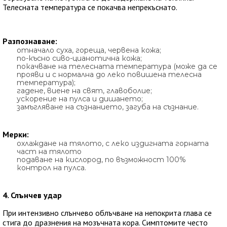
Телесната температура се покачва непрекъснато.
Разпознаване:
отначало суха, гореща, червена кожа;
по-късно сиво-цианотична кожа;
покачване на телесната температура (може да се
прояви и с нормална до леко повишена телесна
температура);
гадене, виене на свят, главоболие;
ускорение на пулса и дишането;
замъгляване на съзнанието, загуба на съзнание.
Мерки:
охлаждане на тялото, с леко издигната горната
част на тялото
подаване на кислород, по възможност 100%
контрол на пулса.
4. Слънчев удар
При интензивно слънчево облъчване на непокрита глава се
стига до дразнения на мозъчната кора. Симптомите често