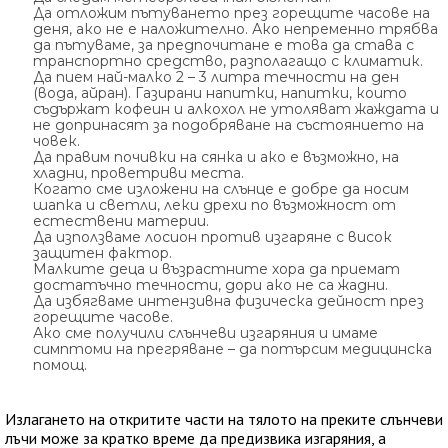
Да отложим пътуването през горещите часове на
деня, ако не е наложително. Ако непременно трябва
да пътуваме, за предпочитане е това да става с
транспортно средство, разполагащо с климатик.
Да пием най-малко 2 – 3 литра течности на ден
(вода, айран). Газирани напитки, напитки, които
съдържат кофеин и алкохол не утоляват жаждата и
не допринасят за подобряване на състоянието на
човек.
Да правим почивки на сянка и ако е възможно, на
хладни, проветриви места.
Когато сме изложени на слънце е добре да носим
шапка и светли, леки дрехи по възможност от
естествени материи.
Да използваме лосион против изгаряне с висок
защитен фактор.
Малките деца и възрастните хора да приемат
достатъчно течности, дори ако не са жадни.
Да избягваме интензивна физическа дейност през
горещите часове.
Ако сме получили слънчеви изгаряния и имаме
симптоми на прегряване – да потърсим медицинска
помощ.
Излагането на откритите части на тялото на преките слънчеви
лъчи може за кратко време да предизвика изгаряния, а