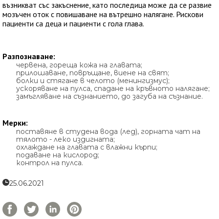
възникват със закъснение, като последица може да се развие
мозъчен оток с повишаване на вътрешно налягане. Рискови
пациенти са деца и пациенти с гола глава.
Разпознаване:
червена, гореща кожа на главата;
прилошаване, повръщане, виене на свят;
болки и стягане в челото (менингизмус);
ускоряване на пулса, спадане на кръвното налягане;
замъгляване на съзнанието, до загуба на съзнание.
Мерки:
поставяне в студена вода (лед), горната чат на
тялото - леко издигната;
охлаждане на главата с влажни кърпи;
подаване на кислород;
контрол на пулса.
25.06.2021