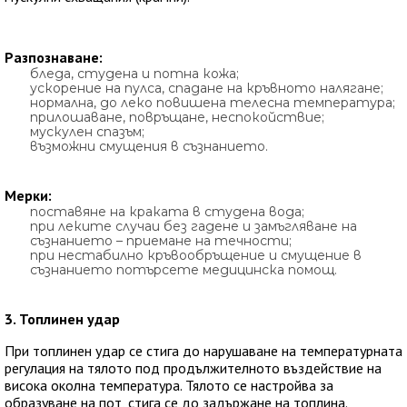
Разпознаване:
бледа, студена и потна кожа;
ускорение на пулса, спадане на кръвното налягане;
нормална, до леко повишена телесна температура;
прилошаване, повръщане, неспокойствие;
мускулен спазъм;
възможни смущения в съзнанието.
Мерки:
поставяне на краката в студена вода;
при леките случаи без гадене и замъгляване на
съзнанието – приемане на течности;
при нестабилно кръвообръщение и смущение в
съзнанието потърсете медицинска помощ.
3. Топлинен удар
При топлинен удар се стига до нарушаване на температурната
регулация на тялото под продължителното въздействие на
висока околна температура. Тялото се настройва за
образуване на пот, стига се до задържане на топлина.