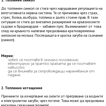
1. Топлинен синкоп
До топлинен синкоп се стига чрез нарушаване регулацията на
вегетативната нервна система. Тя се причинява чрез страх,
стрес, болка, възбуда, топлина и дълго стоене прав. В тази
ситуация се стига до внезапно разширение на кръвоносните
съдове и брадикардия – забавен пулс. Възникналият от това
спад на кръвното налягане предизвиква кратковременна
хипоксия на мозъка. Последицата е кратка загуба на съзнание
(синкоп).
Мерки:
човек се поставя в легнало положение;
евентуално за кратко краката да се поставят
нависоко;
да се внимава за съпровождащи наранявания от
падане.
2. Топлинно изтощение
Причините за изчерпване на силите от прегряване са водните
и електролитни загуби, чрез потене. Това може да предизвика
мускулни схващания (крампи).